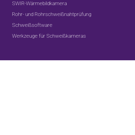
SWIR-Wärmebildkamera
Rohr- und Rohrschweißnahtprüfung
Schweißsoftware
Werkzeuge für Schweißkameras