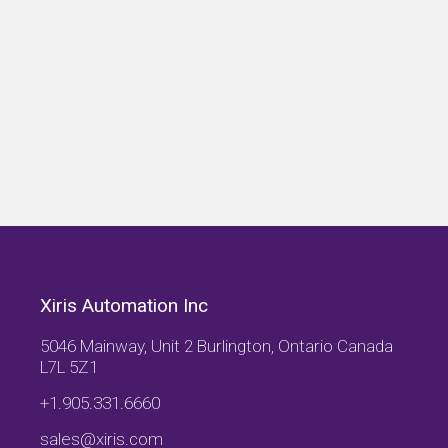
Xiris Automation Inc
5046 Mainway, Unit 2 Burlington, Ontario Canada
L7L 5Z1
+1.905.331.6660
sales@xiris.com